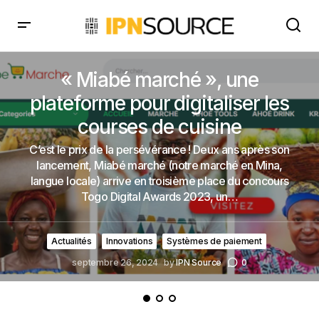
« Miabé marché », une
plateforme pour digitaliser les
courses de cuisine
C’est le prix de la persévérance ! Deux ans après son
lancement, Miabé marché (notre marché en Mina,
langue locale) arrive en troisième place du concours
Togo Digital Awards 2023, un…
Actualités
Innovations
Systèmes de paiement
septembre 26, 2024
by
IPN Source
0